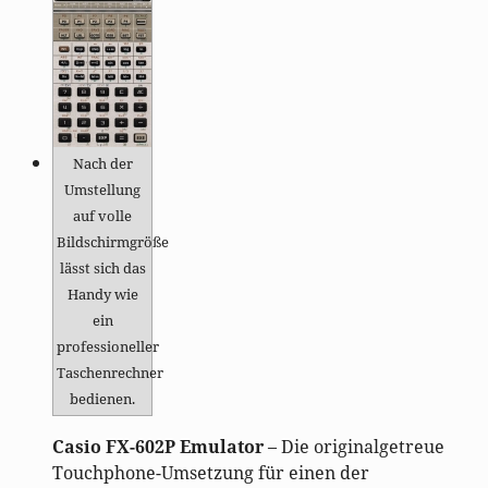
Nach der
Umstellung
auf volle
Bildschirmgröße
lässt sich das
Handy wie
ein
professioneller
Taschenrechner
bedienen.
Casio FX-602P Emulator
– Die originalgetreue
Touchphone-Umsetzung für einen der