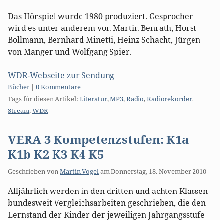
Das Hörspiel wurde 1980 produziert. Gesprochen
wird es unter anderem von Martin Benrath, Horst
Bollmann, Bernhard Minetti, Heinz Schacht, Jürgen
von Manger und Wolfgang Spier.
WDR-Webseite zur Sendung
Kategorien:
Bücher
|
0 Kommentare
Tags für diesen Artikel:
Literatur
,
MP3
,
Radio
,
Radiorekorder
,
Stream
,
WDR
VERA 3 Kompetenzstufen: K1a
K1b K2 K3 K4 K5
Geschrieben von
Martin Vogel
am
Donnerstag, 18. November 2010
Alljährlich werden in den dritten und achten Klassen
bundesweit Vergleichsarbeiten geschrieben, die den
Lernstand der Kinder der jeweiligen Jahrgangsstufe