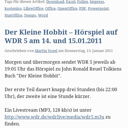
Tags für diesen Artikel:
Download
,
Excel
,
Folien
,
Impress
,
kostenlos
,
LibreOffice
,
Office
,
OpenOffice
,
PDF
,
Powerpoint
,
StarOffice
,
Tempo
,
Word
Der Kleine Hobbit – Hörspiel auf
WDR 5 am 14. und 15.01.2011
Geschrieben von
Martin Vogel
am
Donnerstag, 13. Januar 2011
Morgen und übermorgen sendet WDR 5 jeweils ab
19:05 Uhr das Hörspiel zu John Ronald Reuel Tolkiens
Buch "Der Kleine Hobbit".
Der erste Teil dauert knapp drei Stunden (bis 22:00
Uhr), der zweite ist eine Stunde kürzer.
Ein Livestream (MP3, 128 kb/s) ist unter
http://www.wdr.de/wdrlive/media/wdr5.m3u
zu
finden.