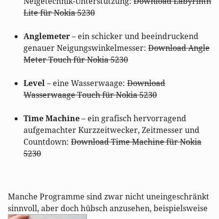
Neigetechnik-Unterstützung:
Download Labyrinth
Lite für Nokia 5230
Anglemeter
– ein schicker und beeindruckend
genauer Neigungswinkelmesser:
Download Angle
Meter Touch für Nokia 5230
Level
– eine Wasserwaage:
Download
Wasserwaage Touch für Nokia 5230
Time Machine
– ein grafisch hervorragend
aufgemachter Kurzzeitwecker, Zeitmesser und
Countdown:
Download Time Machine für Nokia
5230
Manche Programme sind zwar nicht uneingeschränkt
sinnvoll, aber doch hübsch anzusehen, beispielsweise