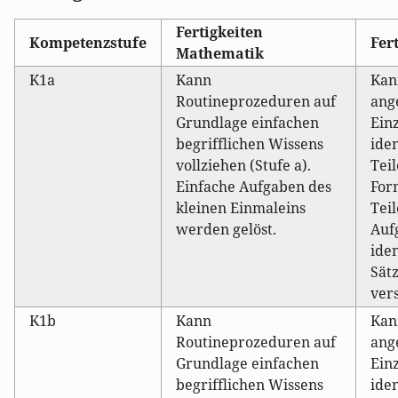
Fertigkeiten
Kompetenzstufe
Fer
Mathematik
K1a
Kann
Kan
Routineprozeduren auf
ang
Grundlage einfachen
Ein
begrifflichen Wissens
iden
vollziehen (Stufe a).
Teil
Einfache Aufgaben des
For
kleinen Einmaleins
Tei
werden gelöst.
Auf
iden
Sät
ver
K1b
Kann
Kan
Routineprozeduren auf
ang
Grundlage einfachen
Ein
begrifflichen Wissens
iden