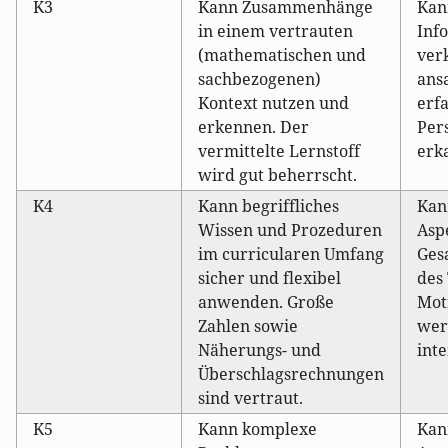
K3
Kann Zusammenhänge
Kan
in einem vertrauten
Inf
(mathematischen und
ver
sachbezogenen)
ans
Kontext nutzen und
erf
erkennen. Der
Per
vermittelte Lernstoff
erk
wird gut beherrscht.
K4
Kann begriffliches
Kan
Wissen und Prozeduren
Asp
im curricularen Umfang
Ges
sicher und flexibel
des 
anwenden. Große
Mot
Zahlen sowie
wer
Näherungs- und
inte
Überschlagsrechnungen
sind vertraut.
K5
Kann komplexe
Kan