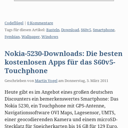
Kategorien:
Codeflügel
|
0 Kommentare
Tags für diesen Artikel:
Basteln
,
Download
,
S60v5
,
Smartphone
,
Symbian
,
Wallpaper
,
Windows
Nokia-5230-Downloads: Die besten
kostenlosen Apps für das S60v5-
Touchphone
Geschrieben von
Martin Vogel
am
Donnerstag, 3. März 2011
Heute gibt es im Angebot eines großen deutschen
Discounters ein bemerkenswertes Smartphone: Das
Nokia 5230, ein Touchphone mit GPS-Antenne,
Navigationssoftware OVI Maps, Lagesensor, UMTS,
einer geocodierenden Kamera und einem microSD-
Stecklatz für Speicherkarten bis 16 GB für 129 Euro.