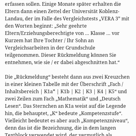
erfassen sollen. Einige Monate später erhalten die
Eltern dann einen Zettel der Universität Koblenz-
Landau, der im Falle des Vergleichstests „VERA 3” mit
den Worten beginnt: „Sehr geehrte
Eltern/Erziehungsberechtigte von … Klasse … vor
Kurzem hat Ihre Tochter / Ihr Sohn an
Vergleichsarbeiten in der Grundschule
teilgenommen. Dieser Rückmeldung können Sie
entnehmen, wie sie / er dabei abgeschnitten hat.“
Die „Rückmeldung“ besteht dann aus zwei Kreuzchen
in einer kleinen Tabelle mit der Überschrift „Fach /
Inhaltsbereich | K1a* | K1b | K2 | K3 | K4 | K5“ und
zwei Zeilen zum Fach „Mathematik“ und „Deutsch
Lesen“. Das Sternchen an K1a weist auf die Legende
hin, die behauptet, „K“ bedeute „Kompetenzstufe“.
Vielleicht bedeutet es aber auch „Kompetenzniveau“,
denn das ist die Bezeichnung, die in dem langen
Textblock verwendet wird, der vermutlich als