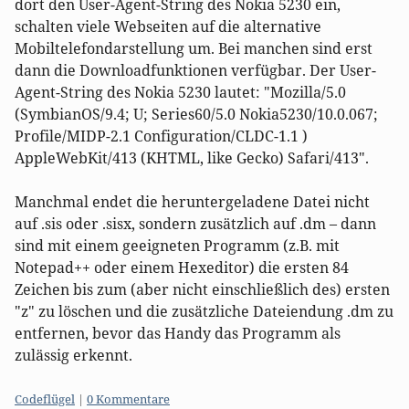
dort den User-Agent-String des Nokia 5230 ein,
schalten viele Webseiten auf die alternative
Mobiltelefondarstellung um. Bei manchen sind erst
dann die Downloadfunktionen verfügbar. Der User-
Agent-String des Nokia 5230 lautet: "Mozilla/5.0
(SymbianOS/9.4; U; Series60/5.0 Nokia5230/10.0.067;
Profile/MIDP-2.1 Configuration/CLDC-1.1 )
AppleWebKit/413 (KHTML, like Gecko) Safari/413".
Manchmal endet die heruntergeladene Datei nicht
auf .sis oder .sisx, sondern zusätzlich auf .dm – dann
sind mit einem geeigneten Programm (z.B. mit
Notepad++ oder einem Hexeditor) die ersten 84
Zeichen bis zum (aber nicht einschließlich des) ersten
"z" zu löschen und die zusätzliche Dateiendung .dm zu
entfernen, bevor das Handy das Programm als
zulässig erkennt.
Kategorien:
Codeflügel
|
0 Kommentare