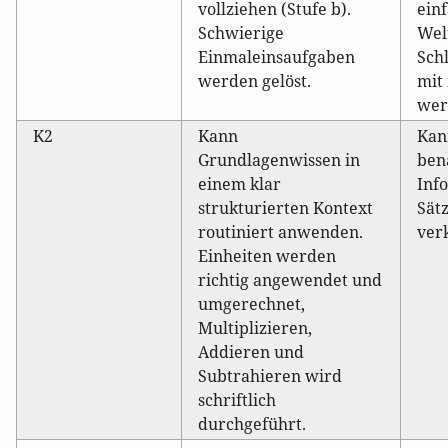
vollziehen (Stufe b).
ein
Schwierige
Wel
Einmaleinsaufgaben
Sch
werden gelöst.
mit
wer
K2
Kann
Kan
Grundlagenwissen in
ben
einem klar
Inf
strukturierten Kontext
Sät
routiniert anwenden.
ver
Einheiten werden
richtig angewendet und
umgerechnet,
Multiplizieren,
Addieren und
Subtrahieren wird
schriftlich
durchgeführt.