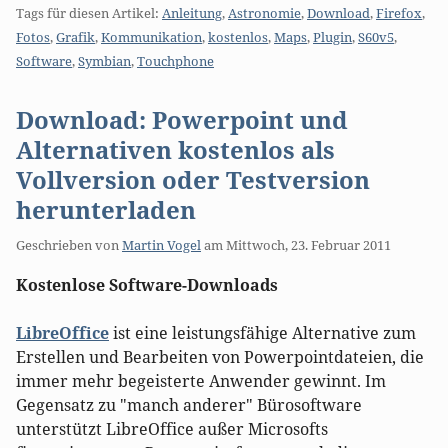
Tags für diesen Artikel:
Anleitung
,
Astronomie
,
Download
,
Firefox
,
Fotos
,
Grafik
,
Kommunikation
,
kostenlos
,
Maps
,
Plugin
,
S60v5
,
Software
,
Symbian
,
Touchphone
Download: Powerpoint und
Alternativen kostenlos als
Vollversion oder Testversion
herunterladen
Geschrieben von
Martin Vogel
am
Mittwoch, 23. Februar 2011
Kostenlose Software-Downloads
LibreOffice
ist eine leistungsfähige Alternative zum
Erstellen und Bearbeiten von Powerpointdateien, die
immer mehr begeisterte Anwender gewinnt. Im
Gegensatz zu "manch anderer" Bürosoftware
unterstützt LibreOffice außer Microsofts