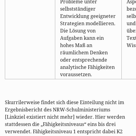
Probleme unter
Asp
selbstständiger
bez
Entwicklung geeigneter
sel
Strategien modellieren.
und
Die Lösung von
übe
Aufgaben kann ein
Tex
hohes Maß an
Wis
räumlichem Denken
oder entsprechende
analytische Fähigkeiten
voraussetzen.
Skurrilerweise findet sich diese Einteilung nicht im
Ergebnisbericht des NRW-Schulministeriums
[Linkziel existiert nicht mehr] wieder. Hier werden
stattdessen die „Fähigkeitsniveaus“ eins bis drei
verwendet. Fähigkeitsniveau 1 entspricht dabei K2