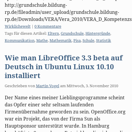
http://grundschule.bildung-
rp.de/fileadmin/user_upload/grundschule.bildung-
rp.de/Downloads/VERA/Vera_2010/VERA_D_Kompetenzst
Kategorien:
Wirklichewelt
|
0 Kommentare
Tags für diesen Artikel:
Eltern
,
Grundschule
,
Hintergründe
,
Kommunikation
,
Mathe
,
Mathematik
,
Pisa
,
Schule
,
Statistik
Wie man LibreOffice 3.3 beta auf
Deutsch in Ubuntu Linux 10.10
installiert
Geschrieben von
Martin Vogel
am
Mittwoch, 3. November 2010
Der Name eines meiner Lieblingsprogramme scheint
das Opfer einer sehr seltsam laufenden
Firmenübernahme geworden zu sein. OpenOffice.org
war ein Projekt, das von der Firma Sun als
Hauptsponsor unterstützt wurde. In Hamburg