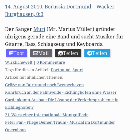
14. August 2010, Borussia Dortmund – Wacker
Burghausen, 0:3
Der Sänger
Muri
(Mr. Marius Müller) gründet
übrigens gerade eine Band und sucht Musiker für
Gitarre, Bass, Schlagzeug und Keyboards.
Toot
Mail
Teilen
Teilen
Kategorien:
Wirklichewelt
|
0 Kommentare
Tags für diesen Artikel:
Dortmund
,
Sport
Artikel mit ähnlichen Themen:
Grüße von Dortmund nach Bremerhaven
Rohrbruch an der Palmweide - Eichlinghofen ohne Wasser
Gardenkamp-Ausbau: Die Lösung der Verkehrsprobleme in
Eichlinghofen?
21. Warsteiner Internationale Montgolfiade
Peter Pan - Fliege Deinen Traum - Musical im Dortmunder
Opernhaus