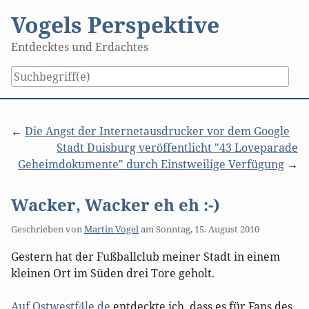
Skip
Vogels Perspektive
to
content
Entdecktes und Erdachtes
Die Angst der Internetausdrucker vor dem Google
Stadt Duisburg veröffentlicht "43 Loveparade
Geheimdokumente" durch Einstweilige Verfügung
Wacker, Wacker eh eh :-)
Geschrieben von
Martin Vogel
am
Sonntag, 15. August 2010
Gestern hat der Fußballclub meiner Stadt in einem
kleinen Ort im Süden drei Tore geholt.
Auf Ostwestf4le.de
entdeckte ich, dass es für Fans des