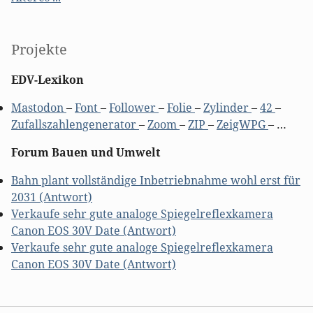
Projekte
EDV-Lexikon
Mastodon
–
Font
–
Follower
–
Folie
–
Zylinder
–
42
–
Zufallszahlengenerator
–
Zoom
–
ZIP
–
ZeigWPG
– …
Forum Bauen und Umwelt
Bahn plant vollständige Inbetriebnahme wohl erst für
2031 (Antwort)
Verkaufe sehr gute analoge Spiegelreflexkamera
Canon EOS 30V Date (Antwort)
Verkaufe sehr gute analoge Spiegelreflexkamera
Canon EOS 30V Date (Antwort)