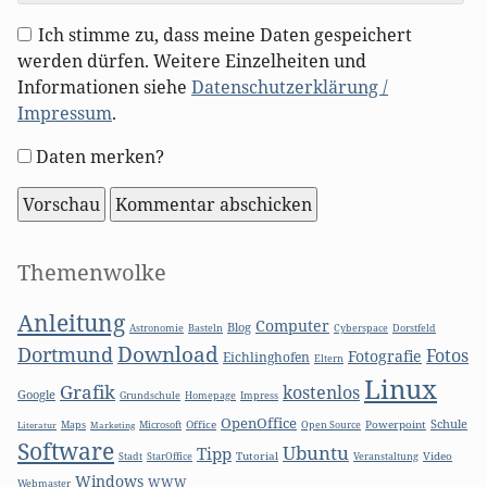
Ich stimme zu, dass meine Daten gespeichert
werden dürfen. Weitere Einzelheiten und
Informationen siehe
Datenschutzerklärung /
Impressum
.
Formular-
Daten merken?
Optionen
Seitenleiste
Themenwolke
Anleitung
Computer
Blog
Basteln
Astronomie
Cyberspace
Dorstfeld
Download
Dortmund
Fotos
Fotografie
Eichlinghofen
Eltern
Linux
Grafik
kostenlos
Google
Grundschule
Homepage
Impress
OpenOffice
Schule
Microsoft
Office
Open Source
Powerpoint
Literatur
Maps
Marketing
Software
Ubuntu
Tipp
Stadt
Tutorial
Video
StarOffice
Veranstaltung
Windows
WWW
Webmaster