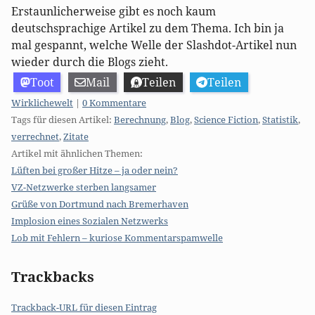
Erstaunlicherweise gibt es noch kaum
deutschsprachige Artikel zu dem Thema. Ich bin ja
mal gespannt, welche Welle der Slashdot-Artikel nun
wieder durch die Blogs zieht.
Toot
Mail
Teilen
Teilen
Kategorien:
Wirklichewelt
|
0 Kommentare
Tags für diesen Artikel:
Berechnung
,
Blog
,
Science Fiction
,
Statistik
,
verrechnet
,
Zitate
Artikel mit ähnlichen Themen:
Lüften bei großer Hitze – ja oder nein?
VZ-Netzwerke sterben langsamer
Grüße von Dortmund nach Bremerhaven
Implosion eines Sozialen Netzwerks
Lob mit Fehlern – kuriose Kommentarspamwelle
Trackbacks
Trackback-URL für diesen Eintrag