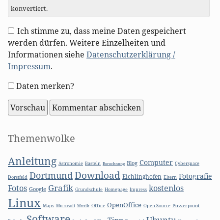
konvertiert.
Ich stimme zu, dass meine Daten gespeichert
werden dürfen. Weitere Einzelheiten und
Informationen siehe
Datenschutzerklärung /
Impressum
.
Formular-
Daten merken?
Optionen
Seitenleiste
Themenwolke
Anleitung
Computer
Blog
Basteln
Astronomie
Berechnung
Cyberspace
Download
Dortmund
Fotografie
Eichlinghofen
Dorstfeld
Eltern
Grafik
Fotos
kostenlos
Google
Grundschule
Homepage
Impress
Linux
OpenOffice
Microsoft
Office
Open Source
Powerpoint
Maps
Musik
Software
Ubuntu