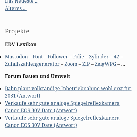
Das Neueste ...
Älteres ...
Projekte
EDV-Lexikon
Mastodon
–
Font
–
Follower
–
Folie
–
Zylinder
–
42
–
Zufallszahlengenerator
–
Zoom
–
ZIP
–
ZeigWPG
– …
Forum Bauen und Umwelt
Bahn plant vollständige Inbetriebnahme wohl erst für
2031 (Antwort)
Verkaufe sehr gute analoge Spiegelreflexkamera
Canon EOS 30V Date (Antwort)
Verkaufe sehr gute analoge Spiegelreflexkamera
Canon EOS 30V Date (Antwort)