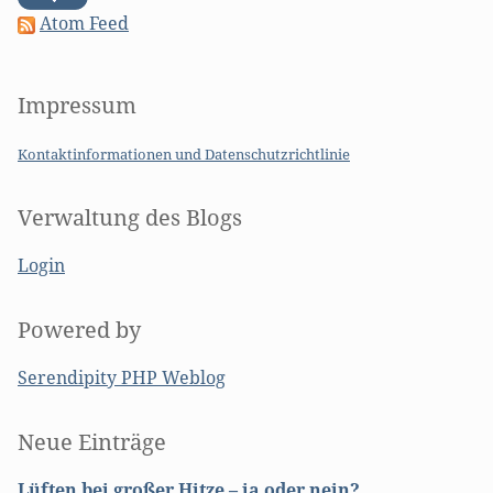
Atom Feed
Impressum
Kontaktinformationen und Datenschutzrichtlinie
Verwaltung des Blogs
Login
Powered by
Serendipity PHP Weblog
Seitenleiste
Neue Einträge
Lüften bei großer Hitze – ja oder nein?