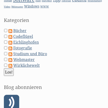
Tipp
Schule
Stadt
Tutorial
StarOffice
Veranstaltung
Windows
WWW
Video
Webmaster
Kategorien
Bücher
Codeflügel
Eichlinghofen
Fotografie
Studium und Büro
Webmaster
Wirklichewelt
Blog abonnieren