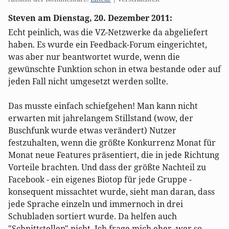
leider
dieses
nicht
Steven am
Dienstag, 20. Dezember 2011
:
Trackbacks
möglich.
ist
Echt peinlich, was die VZ-Netzwerke da abgeliefert
leider
haben. Es wurde ein Feedback-Forum eingerichtet,
nicht
was aber nur beantwortet wurde, wenn die
möglich.
gewünschte Funktion schon in etwa bestande oder auf
jeden Fall nicht umgesetzt werden sollte.
Das musste einfach schiefgehen! Man kann nicht
erwarten mit jahrelangem Stillstand (wow, der
Buschfunk wurde etwas verändert) Nutzer
festzuhalten, wenn die größte Konkurrenz Monat für
Monat neue Features präsentiert, die in jede Richtung
Vorteile brachten. Und dass der größte Nachteil zu
Facebook - ein eigenes Biotop für jede Gruppe -
konsequent missachtet wurde, sieht man daran, dass
jede Sprache einzeln und immernoch in drei
Schubladen sortiert wurde. Da helfen auch
"Schnittstellen" nicht. Ich frage mich eher, wer so