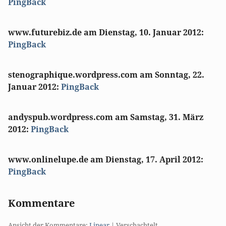
PingBack
Die
Anzeige
www.futurebiz.de
am
Dienstag, 10. Januar 2012
:
des
PingBack
Inhaltes
Die
dieses
Anzeige
stenographique.wordpress.com
am
Sonntag, 22.
Trackbacks
des
Januar 2012
:
PingBack
ist
Inhaltes
leider
Die
dieses
nicht
Anzeige
andyspub.wordpress.com
am
Samstag, 31. März
Trackbacks
möglich.
des
2012
:
PingBack
ist
Inhaltes
leider
Die
dieses
nicht
Anzeige
www.onlinelupe.de
am
Dienstag, 17. April 2012
:
Trackbacks
möglich.
des
PingBack
ist
Inhaltes
leider
Die
dieses
nicht
Anzeige
Kommentare
Trackbacks
möglich.
des
ist
Inhaltes
Ansicht der Kommentare:
Linear
| Verschachtelt