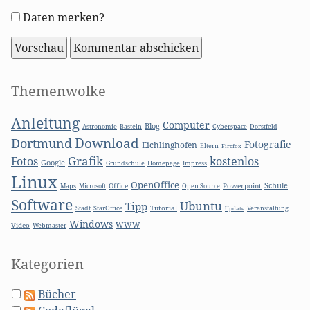
Formular-
Daten merken?
Optionen
Seitenleiste
Themenwolke
Anleitung
Computer
Blog
Basteln
Astronomie
Cyberspace
Dorstfeld
Download
Dortmund
Fotografie
Eichlinghofen
Eltern
Firefox
Grafik
Fotos
kostenlos
Google
Grundschule
Homepage
Impress
Linux
OpenOffice
Schule
Microsoft
Office
Open Source
Powerpoint
Maps
Software
Ubuntu
Tipp
Stadt
Tutorial
StarOffice
Update
Veranstaltung
Windows
WWW
Video
Webmaster
Kategorien
Bücher