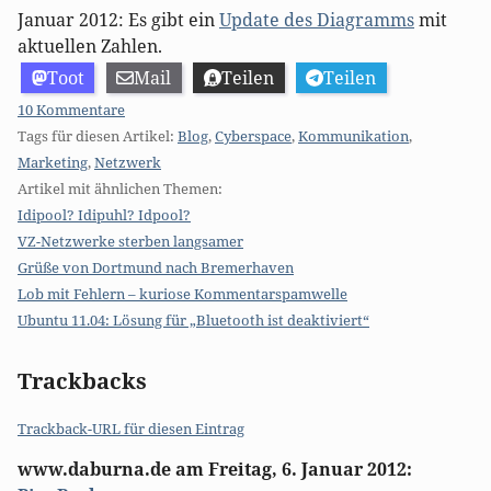
Januar 2012: Es gibt ein
Update des Diagramms
mit
aktuellen Zahlen.
Toot
Mail
Teilen
Teilen
10 Kommentare
Tags für diesen Artikel:
Blog
,
Cyberspace
,
Kommunikation
,
Marketing
,
Netzwerk
Artikel mit ähnlichen Themen:
Idipool? Idipuhl? Idpool?
VZ-Netzwerke sterben langsamer
Grüße von Dortmund nach Bremerhaven
Lob mit Fehlern – kuriose Kommentarspamwelle
Ubuntu 11.04: Lösung für „Bluetooth ist deaktiviert“
Trackbacks
Trackback-URL für diesen Eintrag
www.daburna.de
am
Freitag, 6. Januar 2012
: