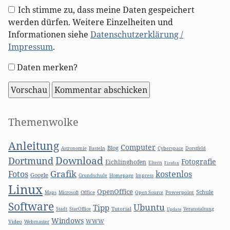
Ich stimme zu, dass meine Daten gespeichert
werden dürfen. Weitere Einzelheiten und
Informationen siehe
Datenschutzerklärung /
Impressum
.
Formular-
Daten merken?
Optionen
Seitenleiste
Themenwolke
Anleitung
Computer
Blog
Basteln
Astronomie
Cyberspace
Dorstfeld
Download
Dortmund
Fotografie
Eichlinghofen
Eltern
Firefox
Grafik
Fotos
kostenlos
Google
Grundschule
Homepage
Impress
Linux
OpenOffice
Schule
Microsoft
Office
Open Source
Powerpoint
Maps
Software
Ubuntu
Tipp
Stadt
Tutorial
StarOffice
Update
Veranstaltung
Windows
WWW
Video
Webmaster