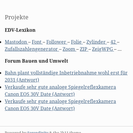
Projekte
EDV-Lexikon
Mastodon
–
Font
–
Follower
–
Folie
–
Zylinder
–
42
–
Zufallszahlengenerator
–
Zoom
–
ZIP
–
ZeigWPG
– …
Forum Bauen und Umwelt
Bahn plant vollständige Inbetriebnahme wohl erst für
2031 (Antwort)
Verkaufe sehr gute analoge Spiegelreflexkamera
Canon EOS 30V Date (Antwort)
Verkaufe sehr gute analoge Spiegelreflexkamera
Canon EOS 30V Date (Antwort)
Powered by
Serendipity
& the
2k11
theme.