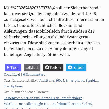
Mit
*\#7328748263373738\#
soll der Sicherheitscode
laut diverser Quellen angeblich wieder auf 12345
zurückgesetzt werden. Ich halte diese Information für
falsch. Ganz offensichtlicher Blödsinn sind
Anleitungen, das Mobiltelefon durch Ändern der
Sicherheitseinstellungen als Radarwarngerät
einzusetzen. Diese sind zudem sicherheitstechnisch
bedenklich, da dazu das Handy dem Fernzugriff
beliebiger Angreifer geöffnet wird.
Toot
Mail
Teilen
Teilen
Kategorien:
Codeflügel
|
0 Kommentare
Tags für diesen Artikel:
Anleitung
,
S60v5
,
Smartphone
,
Symbian
,
Touchphone
Artikel mit ähnlichen Themen:
Tastenkombination für Gnome-Do dauerhaft ändern
Wie kann man alle Google-Fonts auf einmal herunterladen?