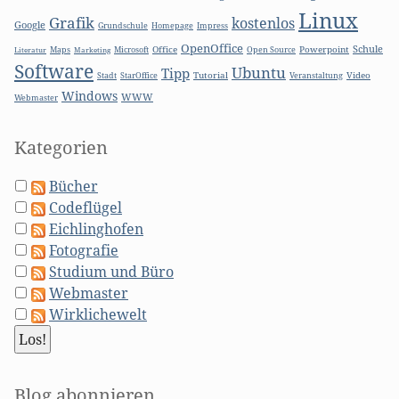
Linux
Grafik
kostenlos
Google
Grundschule
Homepage
Impress
OpenOffice
Schule
Microsoft
Office
Open Source
Powerpoint
Literatur
Maps
Marketing
Software
Ubuntu
Tipp
Stadt
Tutorial
Video
StarOffice
Veranstaltung
Windows
WWW
Webmaster
Kategorien
Bücher
Codeflügel
Eichlinghofen
Fotografie
Studium und Büro
Webmaster
Wirklichewelt
Blog abonnieren