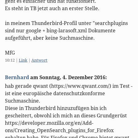
geht es einfacher und hat funktioniert.
Es steht in TB jetzt auch an erster Stelle.
in meinem Thunderbird-Profil unter "searchplugins
sind nur google + bing-larasoft.xml Dokumente
aufgeführt, aber keine Suchmaschine.
MfG
10:12
|
Link
|
Antwort
Bernhard
am
Sonntag, 4. Dezember 2016
:
hab gerade qwant (https://www.qwant.com/) im Test -
ist eine europäische datenschutzkonforme
Suchmaschine.
Diese in Thunderbird hinzuzufügen bin ich
gescheitert, obwohl ich mich an dieses Grundgerüst
https://developer.mozilla.org/en/Add-
ons/Creating_OpenSearch_plugins_for_Firefox
gehalten habe. Für Firefox und Chrome bietet qwant