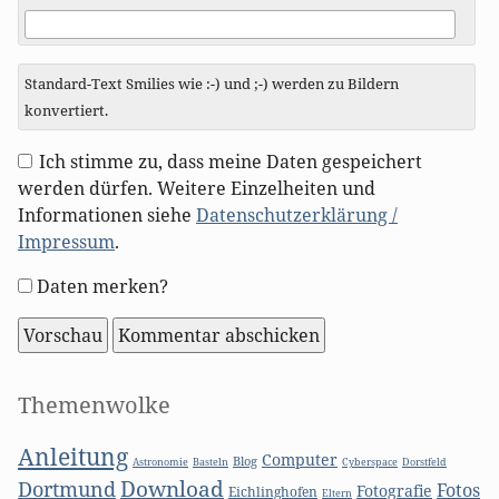
Standard-Text Smilies wie :-) und ;-) werden zu Bildern
konvertiert.
Ich stimme zu, dass meine Daten gespeichert
werden dürfen. Weitere Einzelheiten und
Informationen siehe
Datenschutzerklärung /
Impressum
.
Formular-
Daten merken?
Optionen
Seitenleiste
Themenwolke
Anleitung
Computer
Blog
Basteln
Astronomie
Cyberspace
Dorstfeld
Download
Dortmund
Fotos
Fotografie
Eichlinghofen
Eltern