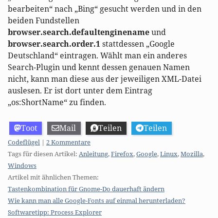
bearbeiten“ nach „Bing“ gesucht werden und in den
beiden Fundstellen
browser.search.defaultenginename
und
browser.search.order.1
stattdessen „Google
Deutschland“ eintragen. Wählt man ein anderes
Search-Plugin und kennt dessen genauen Namen
nicht, kann man diese aus der jeweiligen XML-Datei
auslesen. Er ist dort unter dem Eintrag
„os:ShortName“ zu finden.
Toot
Mail
Teilen
Teilen
Kategorien:
Codeflügel
|
2 Kommentare
Tags für diesen Artikel:
Anleitung
,
Firefox
,
Google
,
Linux
,
Mozilla
,
Windows
Artikel mit ähnlichen Themen:
Tastenkombination für Gnome-Do dauerhaft ändern
Wie kann man alle Google-Fonts auf einmal herunterladen?
Softwaretipp: Process Explorer