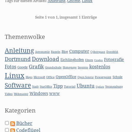
Tags für diesen Artikel:
Anleitung
,
Gnome
,
Linux
Pagination
Seite 1 von 1, insgesamt 1 Einträge
Seitenleiste
Themenwolke
Anleitung
Computer
Blog
Basteln
Astronomie
Cyberspace
Dorstfeld
Download
Dortmund
Fotografie
Eichlinghofen
Eltern
Firefox
Grafik
Fotos
kostenlos
Google
Grundschule
Homepage
Impress
Linux
OpenOffice
Schule
Microsoft
Office
Open Source
Powerpoint
Maps
Software
Ubuntu
Tipp
Stadt
Tutorial
StarOffice
Update
Veranstaltung
Windows
WWW
Video
Webmaster
Kategorien
Bücher
Codeflügel