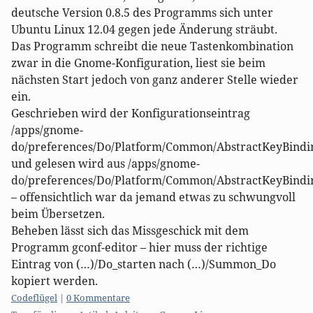
deutsche Version 0.8.5 des Programms sich unter
Ubuntu Linux 12.04 gegen jede Änderung sträubt.
Das Programm schreibt die neue Tastenkombination
zwar in die Gnome-Konfiguration, liest sie beim
nächsten Start jedoch von ganz anderer Stelle wieder
ein.
Geschrieben wird der Konfigurationseintrag
/apps/gnome-
do/preferences/Do/Platform/Common/AbstractKeyBindin
und gelesen wird aus /apps/gnome-
do/preferences/Do/Platform/Common/AbstractKeyBind
– offensichtlich war da jemand etwas zu schwungvoll
beim Übersetzen.
Beheben lässt sich das Missgeschick mit dem
Programm gconf-editor – hier muss der richtige
Eintrag von (…)/Do_starten nach (…)/Summon_Do
kopiert werden.
Kategorien:
Codeflügel
|
0 Kommentare