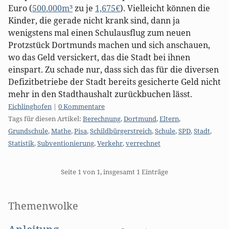
Euro (
500.000m³
zu je
1,675€
). Vielleicht können die
Kinder, die gerade nicht krank sind, dann ja
wenigstens mal einen Schulausflug zum neuen
Protzstück Dortmunds machen und sich anschauen,
wo das Geld versickert, das die Stadt bei ihnen
einspart. Zu schade nur, dass sich das für die diversen
Defizitbetriebe der Stadt bereits gesicherte Geld nicht
mehr in den Stadthaushalt zurückbuchen lässt.
Kategorien:
Eichlinghofen
|
0 Kommentare
Tags für diesen Artikel:
Berechnung
,
Dortmund
,
Eltern
,
Grundschule
,
Mathe
,
Pisa
,
Schildbürgerstreich
,
Schule
,
SPD
,
Stadt
,
Statistik
,
Subventionierung
,
Verkehr
,
verrechnet
Pagination
Seite 1 von 1, insgesamt 1 Einträge
Seitenleiste
Themenwolke