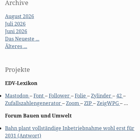
Archive
August 2026
Juli 2026
Juni 2026
Das Neueste ...
Älteres ...
Projekte
EDV-Lexikon
Mastodon
–
Font
–
Follower
–
Folie
–
Zylinder
–
42
–
Zufallszahlengenerator
–
Zoom
–
ZIP
–
ZeigWPG
– …
Forum Bauen und Umwelt
Bahn plant vollständige Inbetriebnahme wohl erst für
2031 (Antwort)