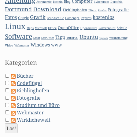
Anleitung
Computer
Blog
Basteln
Astronomie
Cyberspace
Dorstfeld
Download
Dortmund
Fotografie
Eichlinghofen
Eltern
Firefox
Grafik
Fotos
kostenlos
Google
Grundschule
Homepage
Impress
Linux
OpenOffice
Schule
Microsoft
Office
Open Source
Powerpoint
Maps
Software
Ubuntu
Tipp
Stadt
Tutorial
StarOffice
Update
Veranstaltung
Windows
WWW
Video
Webmaster
Kategorien
Bücher
Codeflügel
Eichlinghofen
Fotografie
Studium und Büro
Webmaster
Wirklichewelt