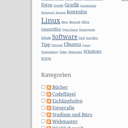
Grafik
Fotos
Google
Grundschule
kostenlos
Homepage
Impress
Linux
Microsoft
Office
Maps
OpenOffice
Open Source
Powerpoint
Software
Schule
Stadt
StarOffice
Ubuntu
Tipp
Tutorial
Update
Windows
Video
Webmaster
Veranstaltung
WWW
Kategorien
Bücher
Codeflügel
Eichlinghofen
Fotografie
Studium und Büro
Webmaster