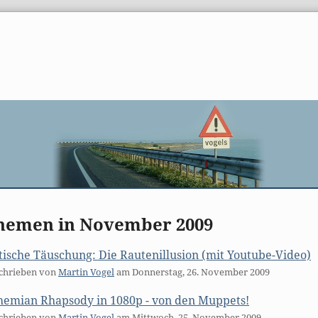
hemen in November 2009
ische Täuschung: Die Rautenillusion (mit Youtube-Video)
chrieben von
Martin Vogel
am
Donnerstag, 26. November 2009
hemian Rhapsody in 1080p - von den Muppets!
chrieben von
Martin Vogel
am
Mittwoch, 25. November 2009