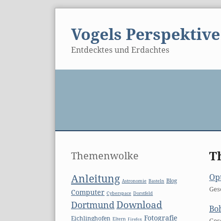
Skip
to
Vogels Perspektive
content
Entdecktes und Erdachtes
Seitenleiste
T
Themenwolke
Anleitung
Opt
Blog
Basteln
Astronomie
Ges
Computer
Cyberspace
Dorstfeld
Download
Dortmund
Bo
Fotografie
Eichlinghofen
Eltern
Firefox
Ges