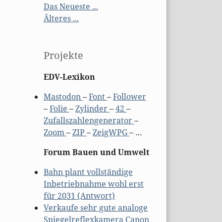
Das Neueste ...
Älteres ...
Projekte
EDV-Lexikon
Mastodon
–
Font
–
Follower
–
Folie
–
Zylinder
–
42
–
Zufallszahlengenerator
–
Zoom
–
ZIP
–
ZeigWPG
– …
Forum Bauen und Umwelt
Bahn plant vollständige
Inbetriebnahme wohl erst
für 2031 (Antwort)
Verkaufe sehr gute analoge
Spiegelreflexkamera Canon