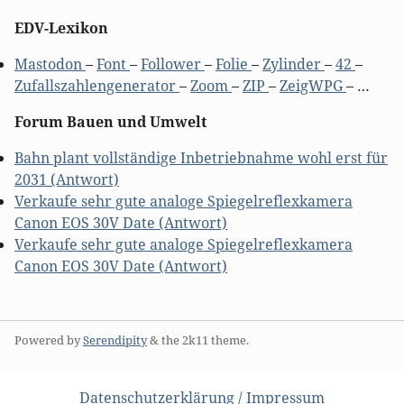
EDV-Lexikon
Mastodon
–
Font
–
Follower
–
Folie
–
Zylinder
–
42
–
Zufallszahlengenerator
–
Zoom
–
ZIP
–
ZeigWPG
– …
Forum Bauen und Umwelt
Bahn plant vollständige Inbetriebnahme wohl erst für
2031 (Antwort)
Verkaufe sehr gute analoge Spiegelreflexkamera
Canon EOS 30V Date (Antwort)
Verkaufe sehr gute analoge Spiegelreflexkamera
Canon EOS 30V Date (Antwort)
Powered by
Serendipity
& the
2k11
theme.
Datenschutzerklärung / Impressum