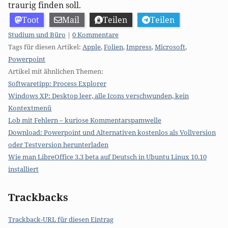
traurig finden soll.
Toot
Mail
Teilen
Teilen
Kategorien:
Studium und Büro
|
0 Kommentare
Tags für diesen Artikel:
Apple
,
Folien
,
Impress
,
Microsoft
,
Powerpoint
Artikel mit ähnlichen Themen:
Softwaretipp: Process Explorer
Windows XP: Desktop leer, alle Icons verschwunden, kein
Kontextmenü
Lob mit Fehlern – kuriose Kommentarspamwelle
Download: Powerpoint und Alternativen kostenlos als Vollversion
oder Testversion herunterladen
Wie man LibreOffice 3.3 beta auf Deutsch in Ubuntu Linux 10.10
installiert
Trackbacks
Trackback-URL für diesen Eintrag