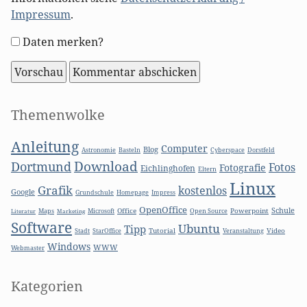
Impressum
.
Formular-
Daten merken?
Optionen
Seitenleiste
Themenwolke
Anleitung
Computer
Blog
Basteln
Astronomie
Cyberspace
Dorstfeld
Download
Dortmund
Fotos
Fotografie
Eichlinghofen
Eltern
Linux
Grafik
kostenlos
Google
Grundschule
Homepage
Impress
OpenOffice
Schule
Microsoft
Office
Open Source
Powerpoint
Literatur
Maps
Marketing
Software
Ubuntu
Tipp
Stadt
Tutorial
Video
StarOffice
Veranstaltung
Windows
WWW
Webmaster
Kategorien