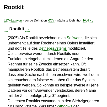
Rootkit
EDV-Lexikon
- vorige Definition
ROV
- nächste Definition
ROTFL
←
Rootkit
→
(2005) Als Rootkit bezeichnet man
Software,
die sich
unbemerkt auf dem Rechner eines Opfers installiert
und dort Teile des
Betriebssystems
modifiziert.
Üblicherweise werden durch Rootkits neue
Funktionen eingebaut, mit denen ein Angreifer den
Rechner für seine Zwecke einsetzen kann. Oft
manipulieren Rootkits das Betriebssystem derart,
dass eine Suche nach ihnen erschwert wird, weil dem
Untersuchenden falsche Angaben über das System
geliefert werden. So könnte es beispielsweise all jene
Dateien vor dem Anwender verstecken, deren Name
mit der Zeichenfolge „$sys$“ beginnt.
Die ersten Rootkits entstanden in den Siebzigerjahren
für Unix-Systeme. Was unter
Windows
der