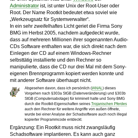
Administrator
ist, ist unter Unix der Root-User oder
Root. Der Name Rootkit bedeutet etwa soviel wie
„Werkzeugsatz für Systemverwalter“.
In ein sehr zweifelhaftes Licht geriet die Firma Sony
BMG im Herbst 2005, nachdem aufgedeckt wurde,
dass auf mehreren Millionen ihrer sogenannten Audio-
CDs Software enthalten war, die sich direkt nach dem
Einlegen der CD auf einem Windows-Rechner
selbsttätig installierte und den Rechner so
manipulierte, dass die CD nur drei Mal mit dem Sony-
eigenen Brennprogramm kopiert werden konnte und
mit anderer Software überhaupt nicht.
Abgesehen davon, dass ich persönlich (
IANAL
) dieses
Vorgehen nach §303a StGB (Datenveränderung) und §303b
StGB (Computersabotage) für kriminell halte und Sony BMG
durch die Rootkit-Eigenschaften seines
Trojanischen Pferdes
auch den Rechner für weitere Angriffe von außen öffnete,
wurde bei einer Analyse der Schadsoftware auch noch illegal
kopierter Programmcode entdeckt.
Ergänzung: Ein Rootkit muss nicht zwangsläufig
Schadsoftware implantieren. Es kann auch ganz