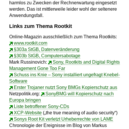
harmlos zu Zwecken der Rechnerwartung eingesetzt
werden. Das ist mittlerweile leider wohl der seltenere
Anwendungsfall.
Links zum Thema Rootkit
Online-Magazin ausschließlich zum Thema Rootkits:
www.rootkit.com
§303a StGB, Datenveränderung
§303b StGB, Computersabotage
Mark Russinovich:
Sony, Rootkits and Digital Rights
Management Gone Too Far
Schuss ins Knie – Sony installiert ungefragt Knebel-
Software
Erster Trojaner nutzt Sony BMGs Kopierschutz aus
Netzpolitik.org:
SonyBMG will Kopierschutz nach
Europa bringen
Liste betroffener Sony-CDs
XCP-Website
(„the true meaning of audio security“)
Sonys Root Kit verletzt Urheberrechte von LAME
Chronologie der Ereignisse im Blog von Markus