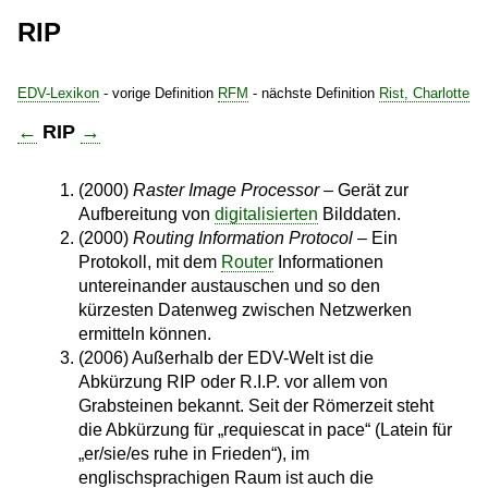
RIP
EDV-Lexikon
- vorige Definition
RFM
- nächste Definition
Rist, Charlotte
←
RIP
→
(2000)
Raster Image Processor
– Gerät zur
Aufbereitung von
digitalisierten
Bilddaten.
(2000)
Routing Information Protocol
– Ein
Protokoll, mit dem
Router
Informationen
untereinander austauschen und so den
kürzesten Datenweg zwischen Netzwerken
ermitteln können.
(2006) Außerhalb der EDV-Welt ist die
Abkürzung RIP oder R.I.P. vor allem von
Grabsteinen bekannt. Seit der Römerzeit steht
die Abkürzung für „requiescat in pace“ (Latein für
„er/sie/es ruhe in Frieden“), im
englischsprachigen Raum ist auch die