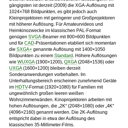
gängigsten ist derzeit (2009) die XGA-Auflösung mit
1024×768 Bildpunkten, es gibt jedoch auch
Kleinprojektoren mit geringerer und Großprojektoren
mit höherer Auflösung. Für Amateurvideos und
Heimkinozwecke im klassischen PAL-Format
genügen
SVGA
-Beamer mit 800×600 Bildpunkten
und für
CAD
-Präsentationen etabliert sich momentan
die
SXGA+
genannte Auflösung mit 1400×1050
Bildpunkten zu einem
Standard
. Höhere Auflösungen
wie
WUXGA
(1900×1200),
QXGA
(2048×1536) oder
UXGA
(1600×1200) bleiben derzeit
Sonderanwendungen vorbehalten. Im
Unterhaltungsbereich erscheinen zunehmend Geräte
im
HDTV
-Format (1920×1080) für Familien mit
ungewöhnlich großen leeren weißen
Wohnzimmerwänden. Kinoprojektoren arbeiten mit
hohen Auflösungen, die „2K“ (2048×1080) oder „4K“
(4096×2160) genannt werden. Die 2K-Auflösung
entspricht dabei in etwa der Auflösung des
klassischen 35-Millimeter-Films.