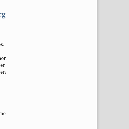
rg
s.
hon
ter
pen
ame