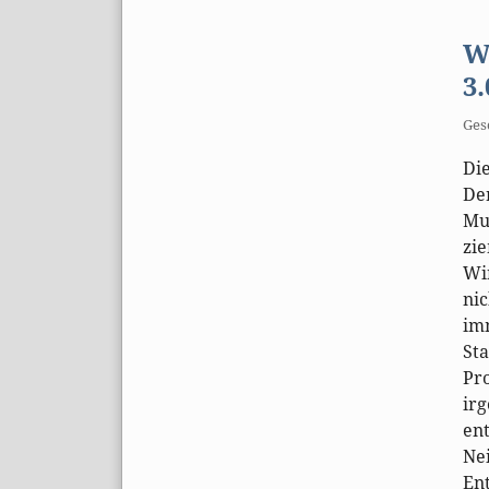
W
3.
Ges
Die
De
Mul
zie
Wi
nic
imm
Sta
Pr
ir
en
Ne
Ent