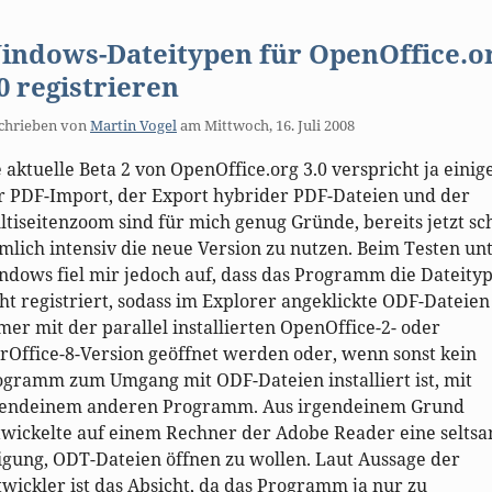
indows-Dateitypen für OpenOffice.o
0 registrieren
chrieben von
Martin Vogel
am
Mittwoch, 16. Juli 2008
 aktuelle Beta 2 von OpenOffice.org 3.0 verspricht ja einige
r PDF-Import, der Export hybrider PDF-Dateien und der
tiseitenzoom sind für mich genug Gründe, bereits jetzt sc
mlich intensiv die neue Version zu nutzen. Beim Testen un
ndows fiel mir jedoch auf, dass das Programm die Dateity
ht registriert, sodass im Explorer angeklickte ODF-Dateien
er mit der parallel installierten OpenOffice-2- oder
rOffice-8-Version geöffnet werden oder, wenn sonst kein
ogramm zum Umgang mit ODF-Dateien installiert ist, mit
gendeinem anderen Programm. Aus irgendeinem Grund
twickelte auf einem Rechner der Adobe Reader eine selts
igung, ODT-Dateien öffnen zu wollen. Laut Aussage der
wickler ist das Absicht, da das Programm ja nur zu