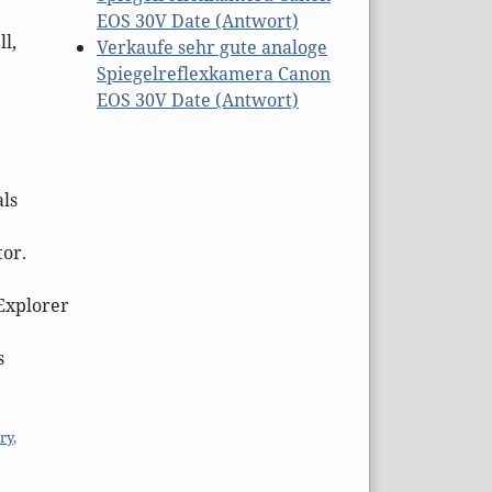
EOS 30V Date (Antwort)
ll,
Verkaufe sehr gute analoge
Spiegelreflexkamera Canon
EOS 30V Date (Antwort)
als
tor.
Explorer
s
ry
,