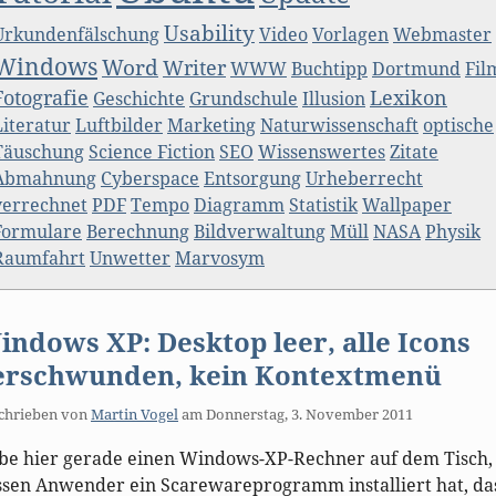
Usability
Urkundenfälschung
Video
Vorlagen
Webmaster
Windows
Word
Writer
WWW
Buchtipp
Dortmund
Fil
Fotografie
Lexikon
Geschichte
Grundschule
Illusion
Literatur
Luftbilder
Marketing
Naturwissenschaft
optische
Täuschung
Science Fiction
SEO
Wissenswertes
Zitate
Abmahnung
Cyberspace
Entsorgung
Urheberrecht
verrechnet
PDF
Tempo
Diagramm
Statistik
Wallpaper
Formulare
Berechnung
Bildverwaltung
Müll
NASA
Physik
Raumfahrt
Unwetter
Marvosym
indows XP: Desktop leer, alle Icons
erschwunden, kein Kontextmenü
chrieben von
Martin Vogel
am
Donnerstag, 3. November 2011
be hier gerade einen Windows-XP-Rechner auf dem Tisch,
ssen Anwender ein Scarewareprogramm installiert hat, da