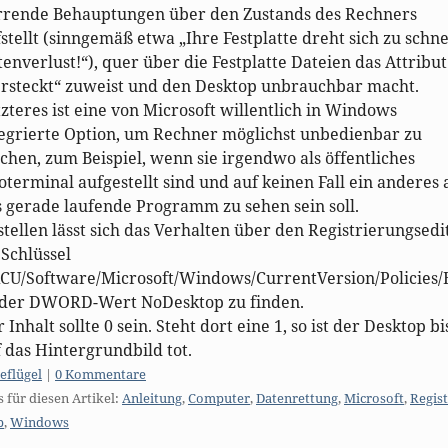
rrende Behauptungen über den Zustands des Rechners
stellt (sinngemäß etwa „Ihre Festplatte dreht sich zu schne
enverlust!“), quer über die Festplatte Dateien das Attribut
ersteckt“ zuweist und den Desktop unbrauchbar macht.
zteres ist eine von Microsoft willentlich in Windows
tegrierte Option, um Rechner möglichst unbedienbar zu
hen, zum Beispiel, wenn sie irgendwo als öffentliches
oterminal aufgestellt sind und auf keinen Fall ein anderes 
 gerade laufende Programm zu sehen sein soll.
tellen lässt sich das Verhalten über den Registrierungsedi
Schlüssel
CU/Software/Microsoft/Windows/CurrentVersion/Policies/
t der DWORD-Wert NoDesktop zu finden.
 Inhalt sollte 0 sein. Steht dort eine 1, so ist der Desktop bi
 das Hintergrundbild tot.
egorien:
eflügel
|
0 Kommentare
s für diesen Artikel:
Anleitung
,
Computer
,
Datenrettung
,
Microsoft
,
Regist
p
,
Windows