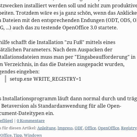
tzwecken installiert werden soll und nicht zum produktiv
beiten. Trotzdem wäre es ja ganz schön, wenn das Anklick
n Dateien mit den entsprechenden Endungen (ODT, ODS, O
, ...) auch das zu testende OpenOffice 3.0 startete.
ilfe schafft die Installation "zu Fuß" mittels eines
sätzlichen Parameters. Nach dem Auspacken der
stallationsdateien muss man per "Eingabeaufforderung" in
 Verzeichnis, in das die Dateien ausgepackt wurden,
lgendes eingeben:
setup.exe WRITE_REGISTRY=1
s Installationsprogramm läuft dann normal durch und träg
e Betaversion als Standardanwendung für alle Open-
cument-Dateitypen ein.
egorien:
eflügel
|
0 Kommentare
s für diesen Artikel:
Anleitung
,
Impress
,
ODF
,
Office
,
OpenOffice
,
Registry
rOffice
,
Tipp
,
Windows