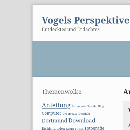
Skip
to
Vogels Perspektive
content
Entdecktes und Erdachtes
Seitenleiste
A
Themenwolke
Anleitung
Blog
Basteln
Astronomie
Computer
Cyberspace
Dorstfeld
Download
Dortmund
Fotografie
Eichlinghofen
Eltern
Firefox