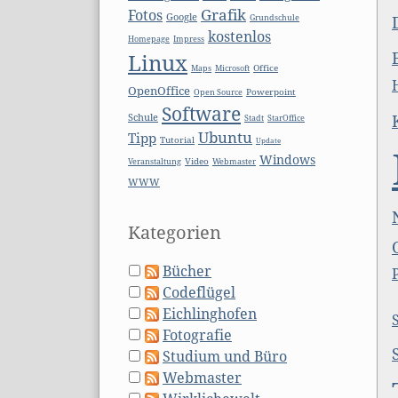
Grafik
Fotos
Google
Grundschule
kostenlos
Homepage
Impress
Linux
Microsoft
Office
Maps
OpenOffice
Open Source
Powerpoint
Software
Schule
Stadt
StarOffice
Ubuntu
Tipp
Tutorial
Update
Windows
Video
Webmaster
Veranstaltung
WWW
Kategorien
Bücher
Codeflügel
Eichlinghofen
Fotografie
Studium und Büro
Webmaster