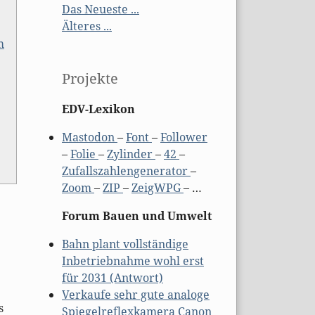
Das Neueste ...
Älteres ...
m
Projekte
EDV-Lexikon
Mastodon
–
Font
–
Follower
–
Folie
–
Zylinder
–
42
–
Zufallszahlengenerator
–
Zoom
–
ZIP
–
ZeigWPG
– …
Forum Bauen und Umwelt
Bahn plant vollständige
Inbetriebnahme wohl erst
für 2031 (Antwort)
Verkaufe sehr gute analoge
s
Spiegelreflexkamera Canon