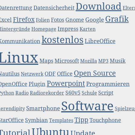
Download
Datenrettung
Datensicherheit
Elter
Grafik
Firefox
Google
Excel
Fotos
Gnome
Folien
Impress
Hintergründe
Homepage
Karten
kostenlos
LibreOffice
Kommunikation
Linux
Maps
Microsoft
Musik
Mozilla
MP3
Open Source
Nautilus
ODF
Office
Netzwerk
Powerpoint
Programmieren
OpenOffice
Plugin
S60v5
Script
Python
Radio
Radiorekorder
Schule
Software
Smartphone
Serendipity
Spielzeu
Tipp
StarOffice
Symbian
Touchphone
Templates
Ubuntu
Tutorial
Update