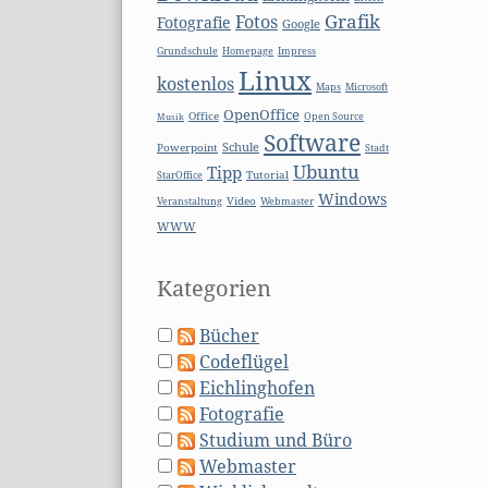
Grafik
Fotos
Fotografie
Google
Grundschule
Homepage
Impress
Linux
kostenlos
Microsoft
Maps
OpenOffice
Office
Open Source
Musik
Software
Schule
Powerpoint
Stadt
Ubuntu
Tipp
Tutorial
StarOffice
Windows
Video
Webmaster
Veranstaltung
WWW
Kategorien
Bücher
Codeflügel
Eichlinghofen
Fotografie
Studium und Büro
Webmaster