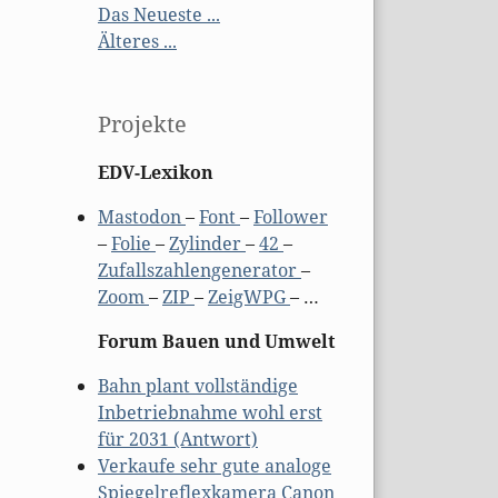
Das Neueste ...
Älteres ...
Projekte
EDV-Lexikon
Mastodon
–
Font
–
Follower
–
Folie
–
Zylinder
–
42
–
Zufallszahlengenerator
–
Zoom
–
ZIP
–
ZeigWPG
– …
Forum Bauen und Umwelt
Bahn plant vollständige
Inbetriebnahme wohl erst
für 2031 (Antwort)
Verkaufe sehr gute analoge
Spiegelreflexkamera Canon