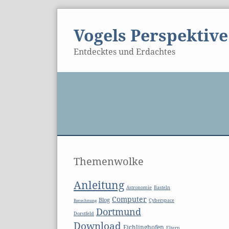
Skip
to
Vogels Perspektive
content
Entdecktes und Erdachtes
Seitenleiste
Pa
Themenwolke
Anleitung
Basteln
Astronomie
Computer
Blog
Berechnung
Cyberspace
Dortmund
Dorstfeld
Download
Eichlinghofen
Eltern