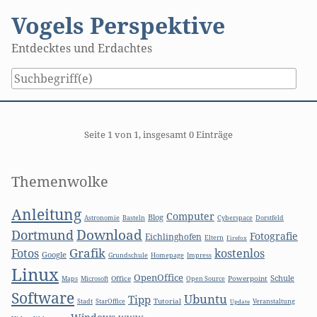
Skip
Vogels Perspektive
to
content
Entdecktes und Erdachtes
Pagination
Seite 1 von 1, insgesamt 0 Einträge
Seitenleiste
Themenwolke
Anleitung
Computer
Blog
Basteln
Astronomie
Cyberspace
Dorstfeld
Download
Dortmund
Fotografie
Eichlinghofen
Eltern
Firefox
Grafik
Fotos
kostenlos
Google
Grundschule
Homepage
Impress
Linux
OpenOffice
Schule
Microsoft
Office
Open Source
Powerpoint
Maps
Software
Ubuntu
Tipp
Stadt
Tutorial
StarOffice
Update
Veranstaltung