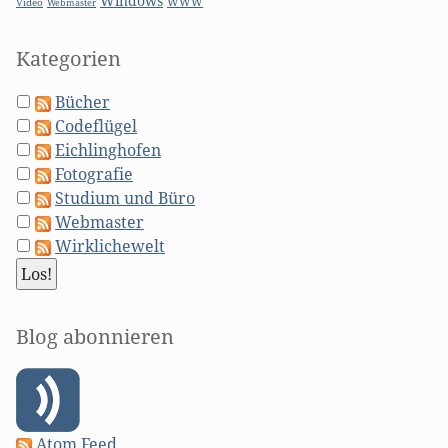
Windows
WWW
Video
Webmaster
Kategorien
Bücher
Codeflügel
Eichlinghofen
Fotografie
Studium und Büro
Webmaster
Wirklichewelt
Blog abonnieren
Atom Feed