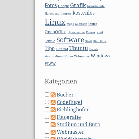
Grafik
Fotos
Google
Grundschule
kostenlos
Homepage
Impress
Linux
Microsoft
Office
Maps
OpenOffice
Open Source
Powerpoint
Software
Schule
Stadt
StarOffice
Ubuntu
Tipp
Tutorial
Update
Windows
Video
Webmaster
Veranstaltung
WWW
Kategorien
Bücher
Codeflügel
Eichlinghofen
Fotografie
Studium und Büro
Webmaster