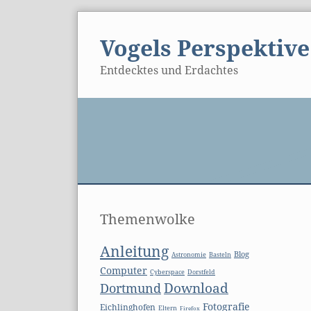
Skip
to
Vogels Perspektive
content
Entdecktes und Erdachtes
Seitenleiste
Pa
Themenwolke
Anleitung
Blog
Basteln
Astronomie
Computer
Cyberspace
Dorstfeld
Download
Dortmund
Fotografie
Eichlinghofen
Eltern
Firefox