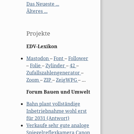
Das Neueste ...
Älteres ...
Projekte
EDV-Lexikon
Mastodon
–
Font
–
Follower
–
Folie
–
Zylinder
–
42
–
Zufallszahlengenerator
–
Zoom
–
ZIP
–
ZeigWPG
– …
Forum Bauen und Umwelt
Bahn plant vollständige
Inbetriebnahme wohl erst
für 2031 (Antwort)
Verkaufe sehr gute analoge
Spiegelreflexkamera Canon