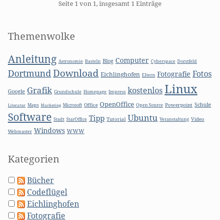
Pagination
Seite 1 von 1, insgesamt 1 Einträge
Seitenleiste
Themenwolke
Anleitung
Computer
Blog
Basteln
Astronomie
Cyberspace
Dorstfeld
Download
Dortmund
Fotos
Fotografie
Eichlinghofen
Eltern
Linux
Grafik
kostenlos
Google
Grundschule
Homepage
Impress
OpenOffice
Schule
Microsoft
Office
Open Source
Powerpoint
Literatur
Maps
Marketing
Software
Ubuntu
Tipp
Stadt
Tutorial
Video
StarOffice
Veranstaltung
Windows
WWW
Webmaster
Kategorien
Bücher
Codeflügel
Eichlinghofen
Fotografie