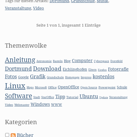
Tags für diesen Artikel:
Dortmund
,
Grundschule
,
Musik
,
Veranstaltung
,
Video
Pagination
Seite 1 von 1, insgesamt 1 Einträge
Seitenleiste
Themenwolke
Anleitung
Computer
Blog
Basteln
Astronomie
Cyberspace
Dorstfeld
Download
Dortmund
Fotografie
Eichlinghofen
Eltern
Firefox
Grafik
Fotos
kostenlos
Google
Grundschule
Homepage
Impress
Linux
OpenOffice
Schule
Microsoft
Office
Open Source
Powerpoint
Maps
Software
Ubuntu
Tipp
Stadt
Tutorial
StarOffice
Update
Veranstaltung
Windows
WWW
Video
Webmaster
Kategorien
Bücher