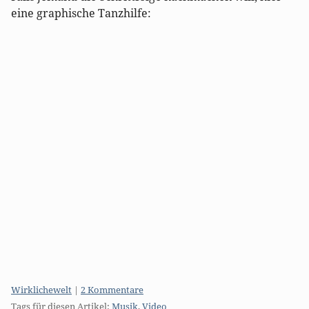
eine graphische Tanzhilfe:
Kategorien:
Wirklichewelt
|
2 Kommentare
Tags für diesen Artikel:
Musik
,
Video