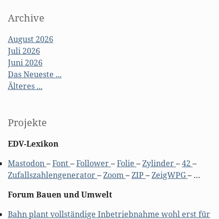
Archive
August 2026
Juli 2026
Juni 2026
Das Neueste ...
Älteres ...
Projekte
EDV-Lexikon
Mastodon
–
Font
–
Follower
–
Folie
–
Zylinder
–
42
–
Zufallszahlengenerator
–
Zoom
–
ZIP
–
ZeigWPG
– …
Forum Bauen und Umwelt
Bahn plant vollständige Inbetriebnahme wohl erst für