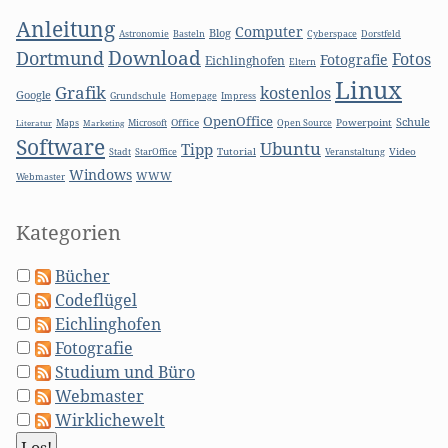
Anleitung
Computer
Blog
Basteln
Astronomie
Cyberspace
Dorstfeld
Download
Dortmund
Fotos
Fotografie
Eichlinghofen
Eltern
Linux
Grafik
kostenlos
Google
Grundschule
Homepage
Impress
OpenOffice
Schule
Microsoft
Office
Open Source
Powerpoint
Literatur
Maps
Marketing
Software
Ubuntu
Tipp
Stadt
Tutorial
Video
StarOffice
Veranstaltung
Windows
WWW
Webmaster
Kategorien
Bücher
Codeflügel
Eichlinghofen
Fotografie
Studium und Büro
Webmaster
Wirklichewelt