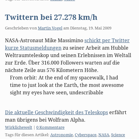
Twittern bei 27.278 km/h
Geschrieben von
Martin Vogel
am
Dienstag, 19. Mai 2009
NASA-Astronaut Mike Massimino
schickt per Twitter
kurze Statusmeldungen
zu seiner Arbeit am Hubble
Weltraumteleskop und seinen Erlebnissen im Weltall
zur Erde. Über 316.000 Followers warten auf die
nächste Zeile aus 576 Kilometern Höhe.
From orbit: At the end of my spacewalk, I had
time to just look at the Earth, the most awesome
sight my eyes have seen, undescribable
Die aktuelle Geschwindigkeit des Teleskops
erfährt
man übrigens bei Wolfram Alpha.
Kategorien:
Wirklichewelt
|
0 Kommentare
Tags für diesen Artikel:
Astronomie
,
Cyberspace
,
NASA
,
Science