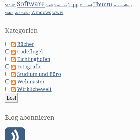
Software
Ubuntu
Tipp
Schule
Stadt
Tutorial
StarOffice
Veranstaltung
Windows
WWW
Video
Webmaster
Kategorien
Bücher
Codeflügel
Eichlinghofen
Fotografie
Studium und Büro
Webmaster
Wirklichewelt
Blog abonnieren