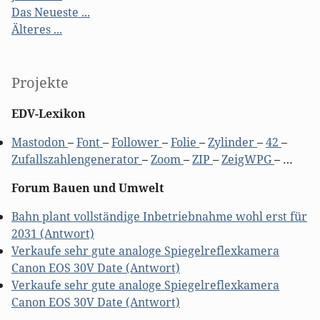
Das Neueste ...
Älteres ...
Projekte
EDV-Lexikon
Mastodon
–
Font
–
Follower
–
Folie
–
Zylinder
–
42
–
Zufallszahlengenerator
–
Zoom
–
ZIP
–
ZeigWPG
– …
Forum Bauen und Umwelt
Bahn plant vollständige Inbetriebnahme wohl erst für
2031 (Antwort)
Verkaufe sehr gute analoge Spiegelreflexkamera
Canon EOS 30V Date (Antwort)
Verkaufe sehr gute analoge Spiegelreflexkamera
Canon EOS 30V Date (Antwort)