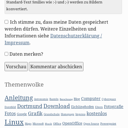
Standard-Text Smilies wie :-) und ;-) werden zu Bildern
konvertiert.
Ich stimme zu, dass meine Daten gespeichert
werden dürfen. Weitere Einzelheiten und
Informationen siehe
Datenschutzerklärung /
Impressum
.
Formular-
Daten merken?
Optionen
Seitenleiste
Themenwolke
Anleitung
Computer
Blog
Basteln
Astronomie
Berechnung
Cyberspace
Download
Dortmund
Fotografie
Eichlinghofen
Dorstfeld
Eltern
Grafik
Fotos
kostenlos
Google
Grundschule
Homepage
Impress
Linux
OpenOffice
Microsoft
Office
Open Source
Powerpoint
Maps
Musik